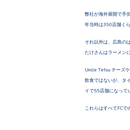
弊社が海外展開で手掛
年当時は350店舗く
それ以外は、広島の
たけさんはラーメン
Uncle Tetsu 
飲食ではないが、タ
イで55店舗になって
これらはすべてFCで