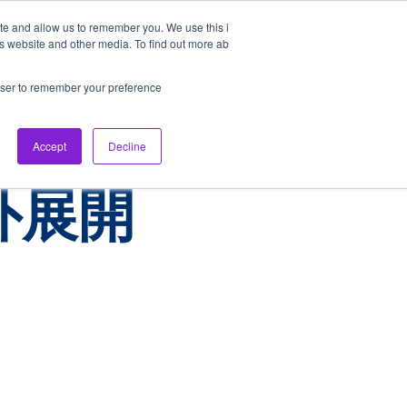
ite and allow us to remember you. We use this i
is website and other media. To find out more ab
国内FC
海外向けFC
月刊アセンティア
rowser to remember your preference
Accept
Decline
外展開