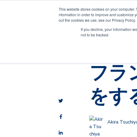
This website stores cookies on your computer. 
nformation in order to improve and customize yo
out the cookies we use, see our Privacy Policy.
If you decline, your information w
not to be tracked.
海外フランチャイズ
フラ
をす
Akira Tsuchiy