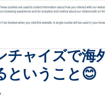
These cookies are used to collect information about how you interact with our webs
ur browsing experience and for analytics and metrics about our visitors both on th
CEO Blog
on’t be tracked when you visit this website. A single cookie will be used in your b
知的財産・知識産業
ンチャイズで海
るということ😊
a