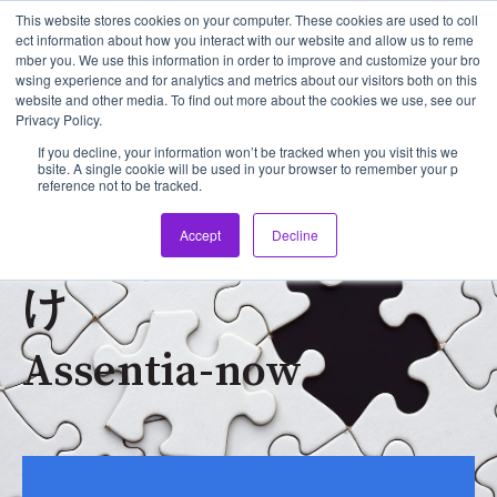
This website stores cookies on your computer. These cookies are used to coll
ect information about how you interact with our website and allow us to reme
mber you. We use this information in order to improve and customize your bro
メイン
wsing experience and for analytics and metrics about our visitors both on this
website and other media. To find out more about the cookies we use, see our
Privacy Policy.
If you decline, your information won’t be tracked when you visit this we
bsite. A single cookie will be used in your browser to remember your p
reference not to be tracked.
フランチャイズ本部向
Accept
Decline
け
Assentia-now