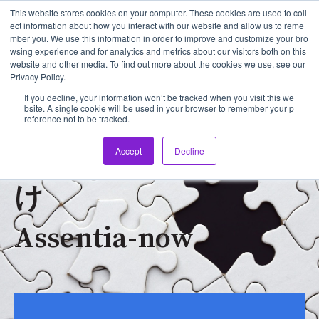
This website stores cookies on your computer. These cookies are used to coll
ect information about how you interact with our website and allow us to reme
mber you. We use this information in order to improve and customize your bro
メイン
wsing experience and for analytics and metrics about our visitors both on this
website and other media. To find out more about the cookies we use, see our
Privacy Policy.
If you decline, your information won’t be tracked when you visit this we
bsite. A single cookie will be used in your browser to remember your p
reference not to be tracked.
フランチャイズ本部向
Accept
Decline
け
Assentia-now