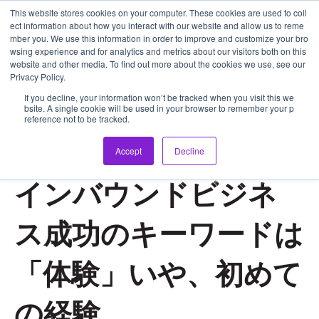
This website stores cookies on your computer. These cookies are used to coll
ect information about how you interact with our website and allow us to reme
mber you. We use this information in order to improve and customize your bro
wsing experience and for analytics and metrics about our visitors both on this
メインナ
website and other media. To find out more about the cookies we use, see our
Privacy Policy.
If you decline, your information won’t be tracked when you visit this we
bsite. A single cookie will be used in your browser to remember your p
reference not to be tracked.
Accept
Decline
Apr 5, 2023 9:45:40 AM
インバウンドビジネ
ス成功のキーワードは
「体験」いや、初めて
の経験