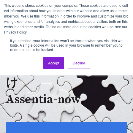
This website stores cookies on your computer. These cookies are used to coll
ect information about how you interact with our website and allow us to reme
mber you. We use this information in order to improve and customize your bro
メイン
wsing experience and for analytics and metrics about our visitors both on this
website and other media. To find out more about the cookies we use, see our
Privacy Policy.
If you decline, your information won’t be tracked when you visit this we
bsite. A single cookie will be used in your browser to remember your p
reference not to be tracked.
フランチャイズ本部向
Accept
Decline
け
Assentia-now