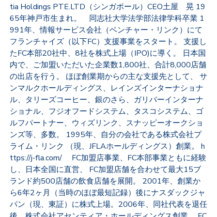
tia Holdings PTE.LTD（シンガポール）CEO土屋 晃 19
65年神戸市生まれ。 同志社大学法学部法律学科卒業 1
991年、情報サービス会社（ベンチャー・リンク）にて
フランチャイズ（以下FC）支援事業をスタート。 支援し
たFC本部20社中、8社を株式上場（IPO)に導く。 日本国
内で、ご加盟いただいた企業数1,800社、合計8,000店舗
の出店を行う。 ほぼ創業期からの主な支援先として、 サ
ンマルクホールディングス、レインズインターナショナ
ル、タリーズコーヒー、銀のさら、ガリバーインターナ
ショナル、フジオフードシステム、タスコシステム、ゴ
ルフパートナー、ウィズリンク、スナッピーオークショ
ンズ等、多数。 1995年、自分の会社である株式会社プ
ライム・リンク （現、JFLAホールディングス）創業。 h
ttps://j-fla.com/ FC加盟店事業、FC本部事業ともに経験
し、日本全国に直営、 FC加盟店舗を合わせて最大15ブ
ランド約500店舗の飲食店舗を展開。 2001年、創業か
ら6年2ヶ月（当時のほぼ最短記録）後にナスダックジャ
パン（現、東証）に株式上場。2006年、同社代表を退任
後、株式会社アセンティア・ホールディングス創業。 FC