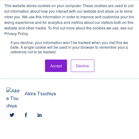
This website stores cookies on your computer. These cookies are used to coll
ect information about how you interact with our website and allow us to reme
mber you. We use this information in order to improve and customize your bro
wsing experience and for analytics and metrics about our visitors both on this
website and other media. To find out more about the cookies we use, see our
Privacy Policy.
If you decline, your information won’t be tracked when you visit this we
bsite. A single cookie will be used in your browser to remember your p
ひとのちから
reference not to be tracked.
ひとのちから
Accept
Decline
Akira Tsuchiya