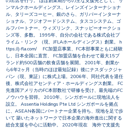
の出店を行う。 ほぼ創業期からの主な支援先として、 サ
ンマルクホールディングス、レインズインターナショナ
ル、タリーズコーヒー、銀のさら、ガリバーインターナ
ショナル、フジオフードシステム、タスコシステム、ゴ
ルフパートナー、ウィズリンク、スナッピーオークショ
ンズ等、多数。 1995年、自分の会社である株式会社プ
ライム・リンク （現、JFLAホールディングス）創業。 h
ttps://j-fla.com/ FC加盟店事業、FC本部事業ともに経験
し、日本全国に直営、 FC加盟店舗を合わせて最大15ブ
ランド約500店舗の飲食店舗を展開。 2001年、創業か
ら6年2ヶ月（当時のほぼ最短記録）後にナスダックジャ
パン（現、東証）に株式上場。2006年、同社代表を退任
後、株式会社アセンティア・ホールディングス創業。 FC
先進国アメリカのFC本部数社で研修を受け、最先端のFC
ノウハウを習得。 2010年、シンガポールに現地法人を
設立。 Assentia Holdings Pte Ltd シンガポールを拠点
に、ASEAN各国にパートナー企業を持ち、現地を足で歩
いて 築いたネットワークで日本企業の海外進出に関する
総合支援を中心に活動中。 2020年現在 海外で支援先