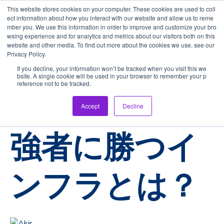
This website stores cookies on your computer. These cookies are used to coll
ect information about how you interact with our website and allow us to reme
mber you. We use this information in order to improve and customize your bro
wsing experience and for analytics and metrics about our visitors both on this
website and other media. To find out more about the cookies we use, see our
Privacy Policy.
If you decline, your information won’t be tracked when you visit this we
bsite. A single cookie will be used in your browser to remember your p
FC加盟店
フランチャイズ
reference not to be tracked.
経済的弱者が
Accept
Decline
強者に勝つイ
ンフラとは？